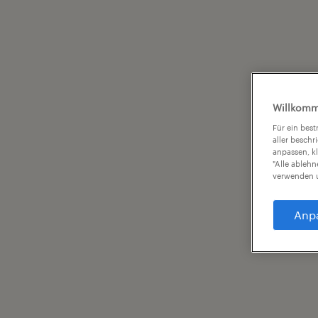
Willkomm
Für ein bes
aller beschr
anpassen, k
"Alle ableh
verwenden u
Anp