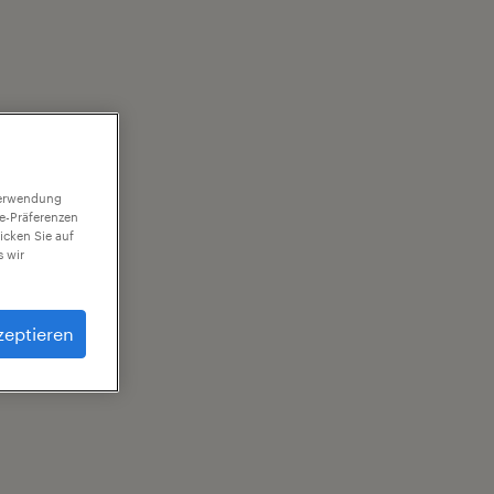
 Verwendung
ie-Präferenzen
icken Sie auf
 wir
zeptieren