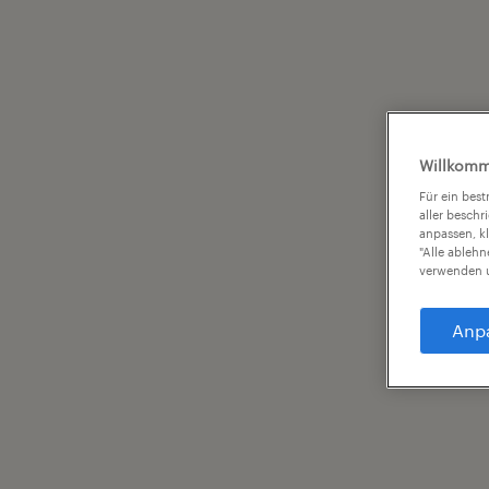
Willkomm
Für ein bes
aller beschr
anpassen, k
"Alle ableh
verwenden u
Anp