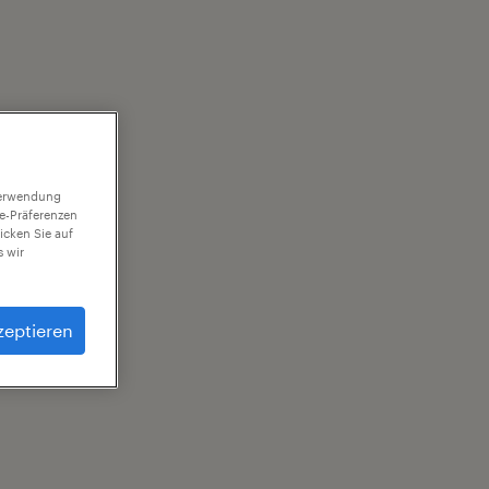
 Verwendung
ie-Präferenzen
icken Sie auf
 wir
zeptieren