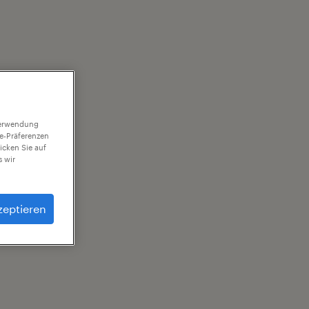
 Verwendung
ie-Präferenzen
icken Sie auf
 wir
zeptieren