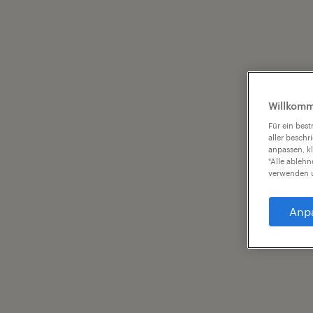
Willkomm
Für ein bes
aller beschr
anpassen, k
"Alle ableh
verwenden u
Anp