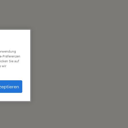
 Verwendung
ie-Präferenzen
icken Sie auf
 wir
zeptieren