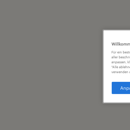
Willkomm
Für ein bes
aller beschr
anpassen, k
"Alle ableh
verwenden u
Anp