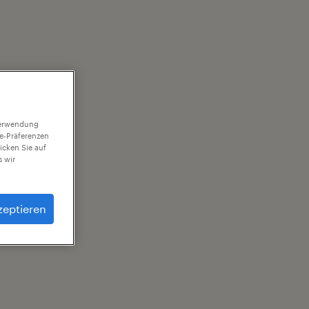
 Verwendung
ie-Präferenzen
icken Sie auf
 wir
zeptieren