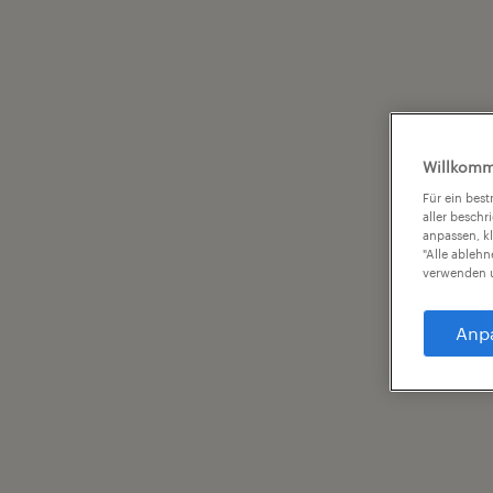
Willkomm
Für ein bes
aller beschr
anpassen, k
"Alle ableh
verwenden u
Anp