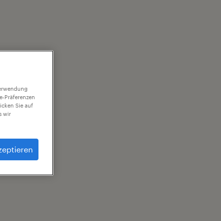
 Verwendung
ie-Präferenzen
icken Sie auf
 wir
zeptieren