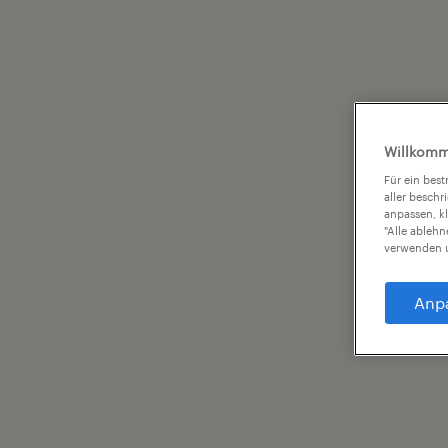
Willkomm
Für ein bes
aller beschr
anpassen, k
"Alle ableh
verwenden u
Anp