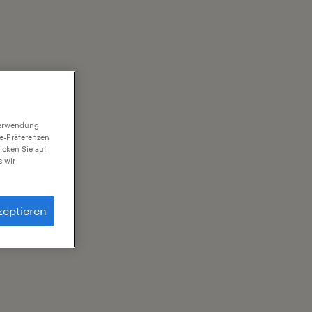
 Verwendung
ie-Präferenzen
icken Sie auf
 wir
zeptieren