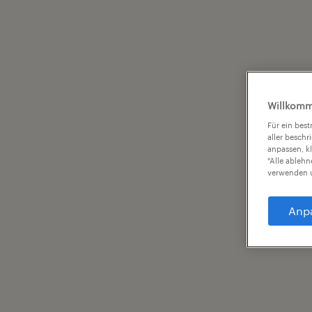
Willkomm
Für ein bes
aller beschr
anpassen, k
"Alle ableh
verwenden u
Anp