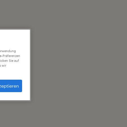
 Verwendung
ie-Präferenzen
icken Sie auf
 wir
zeptieren