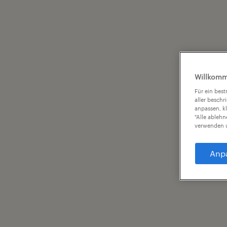
Willkomm
Für ein bes
aller beschr
anpassen, k
"Alle ableh
verwenden u
Anp