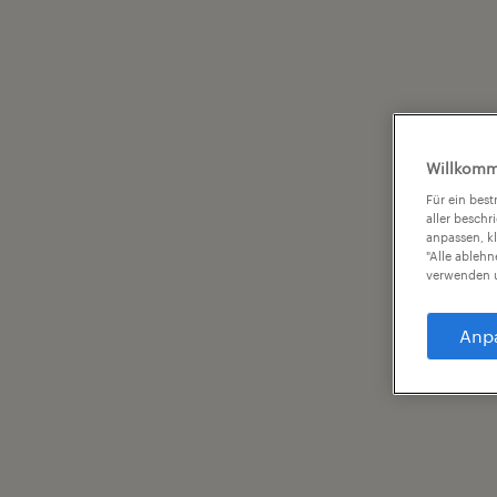
Willkomm
Für ein bes
aller beschr
anpassen, k
"Alle ableh
verwenden u
Anp