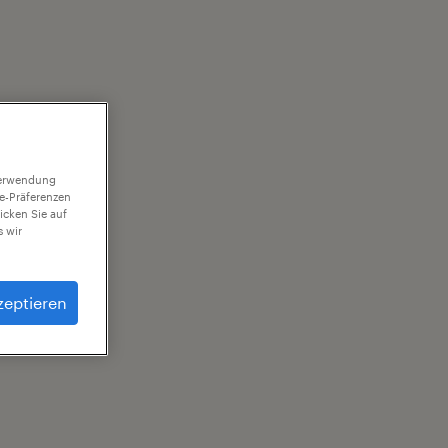
 Verwendung
ie-Präferenzen
icken Sie auf
 wir
zeptieren