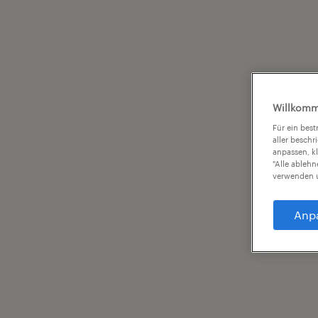
Willkomm
Für ein bes
aller beschr
anpassen, k
"Alle ableh
verwenden u
Anp