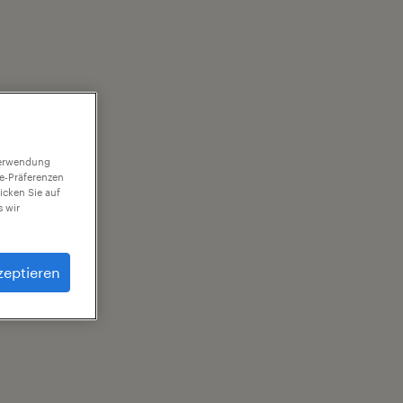
 Verwendung
ie-Präferenzen
icken Sie auf
 wir
zeptieren