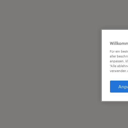
Willkomm
Für ein bes
aller beschr
anpassen, k
"Alle ableh
verwenden u
Anp