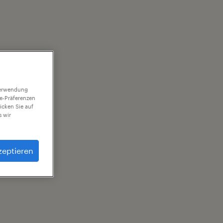
 Verwendung
ie-Präferenzen
icken Sie auf
 wir
zeptieren