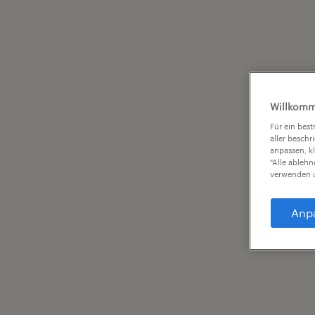
Willkomm
Für ein bes
aller beschr
anpassen, k
"Alle ableh
verwenden u
Anp