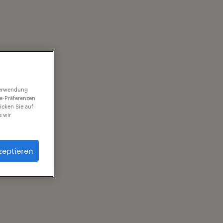
 Verwendung
ie-Präferenzen
icken Sie auf
 wir
zeptieren