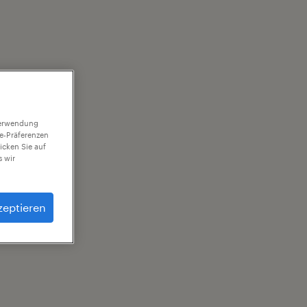
 Verwendung
ie-Präferenzen
icken Sie auf
 wir
zeptieren