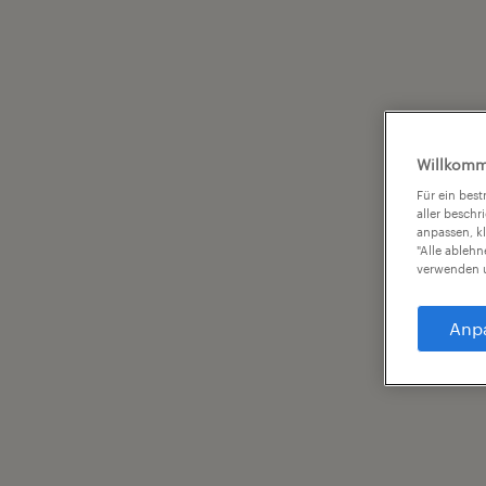
Willkomm
Für ein bes
aller beschr
anpassen, k
"Alle ableh
verwenden u
Anp