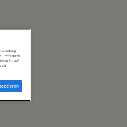
 Verwendung
ie-Präferenzen
icken Sie auf
 wir
zeptieren