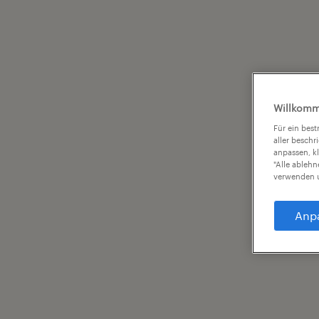
Willkomm
Für ein bes
aller beschr
anpassen, k
"Alle ableh
verwenden u
Anp