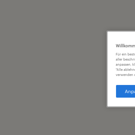
Willkomm
Für ein bes
aller beschr
anpassen, k
"Alle ableh
verwenden u
Anp