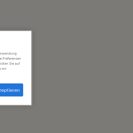
 Verwendung
ie-Präferenzen
icken Sie auf
 wir
zeptieren