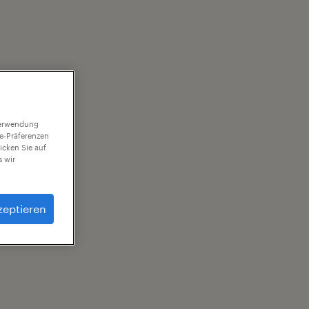
 Verwendung
ie-Präferenzen
icken Sie auf
 wir
zeptieren