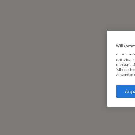
Willkomm
Für ein bes
aller beschr
anpassen, k
"Alle ableh
verwenden u
Anp