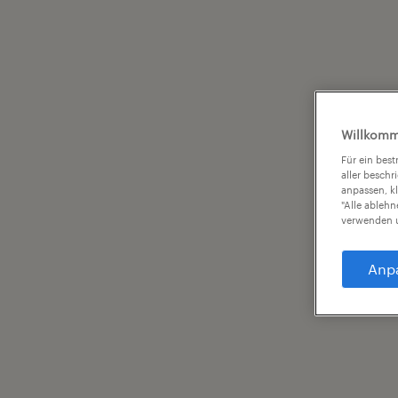
Willkomm
Für ein bes
aller beschr
anpassen, k
"Alle ableh
verwenden u
Anp