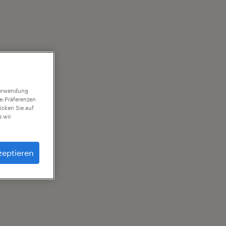
 Verwendung
ie-Präferenzen
icken Sie auf
 wir
zeptieren