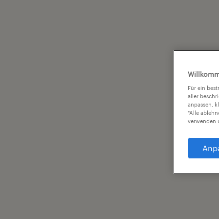
Willkomm
Für ein bes
aller beschr
anpassen, k
"Alle ableh
verwenden u
Anp