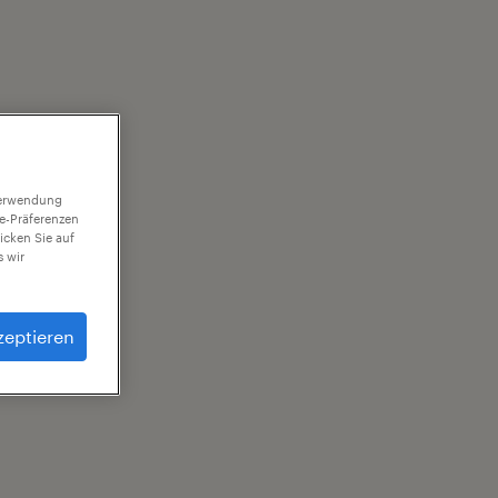
 Verwendung
ie-Präferenzen
icken Sie auf
 wir
zeptieren