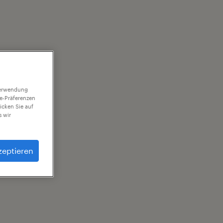
 Verwendung
ie-Präferenzen
icken Sie auf
 wir
zeptieren