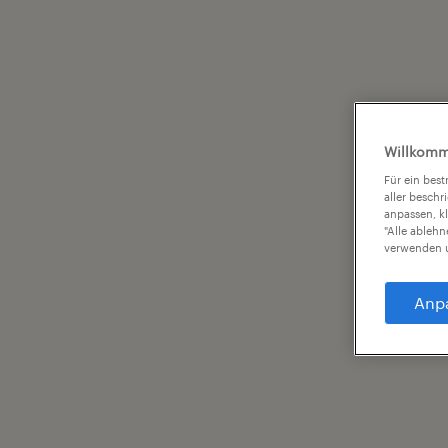
Willkomm
Für ein bes
aller beschr
anpassen, k
"Alle ableh
verwenden u
Anp