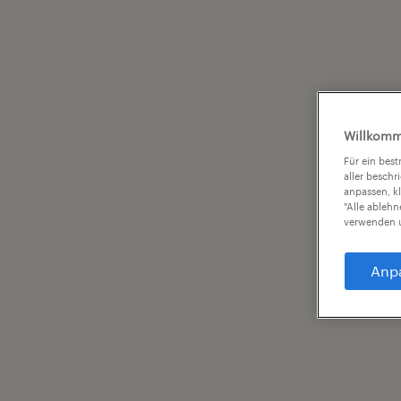
Willkomm
Für ein bes
aller beschr
anpassen, k
"Alle ableh
verwenden u
Anp