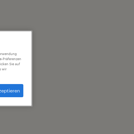
 Verwendung
ie-Präferenzen
icken Sie auf
 wir
zeptieren