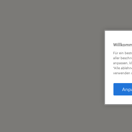
Willkomm
Für ein bes
aller beschr
anpassen, k
"Alle ableh
verwenden u
Anp