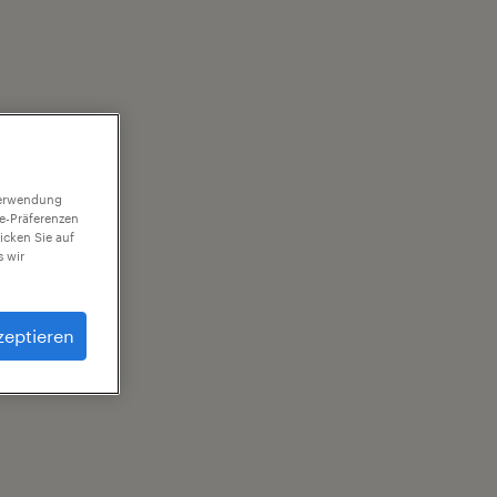
 Verwendung
ie-Präferenzen
icken Sie auf
 wir
zeptieren