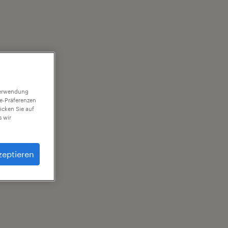
 Verwendung
ie-Präferenzen
icken Sie auf
 wir
zeptieren