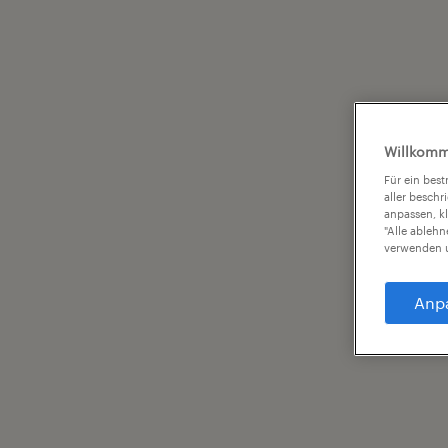
Willkomm
Für ein bes
aller beschr
anpassen, k
"Alle ableh
verwenden u
Anp