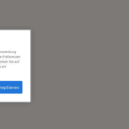
 Verwendung
ie-Präferenzen
icken Sie auf
 wir
zeptieren