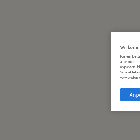
Willkomm
Für ein bes
aller beschr
anpassen, k
"Alle ableh
verwenden u
Anp