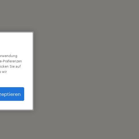
 Verwendung
ie-Präferenzen
icken Sie auf
 wir
zeptieren