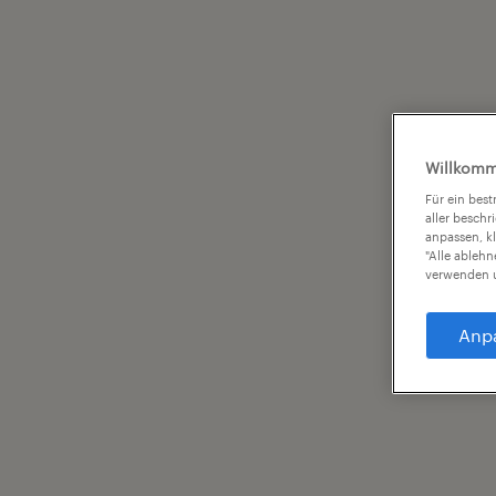
Willkomm
Für ein bes
aller beschr
anpassen, k
"Alle ableh
verwenden u
Anp