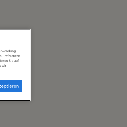
 Verwendung
ie-Präferenzen
icken Sie auf
 wir
zeptieren