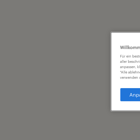
Willkomm
Für ein bes
aller beschr
anpassen, k
"Alle ableh
verwenden u
Anp