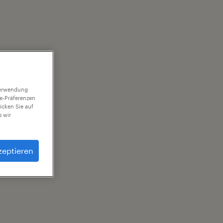
 Verwendung
ie-Präferenzen
icken Sie auf
 wir
zeptieren