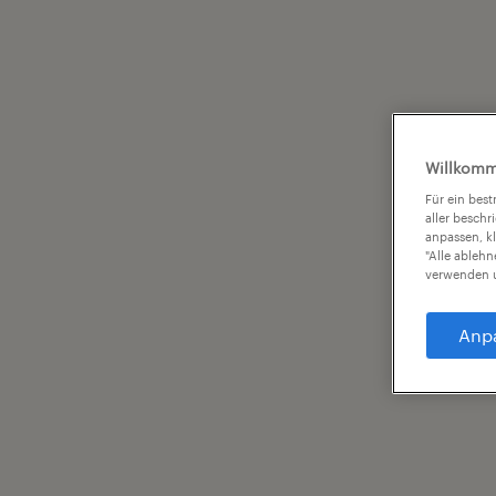
Willkomm
Für ein bes
aller beschr
anpassen, k
"Alle ableh
verwenden u
Anp