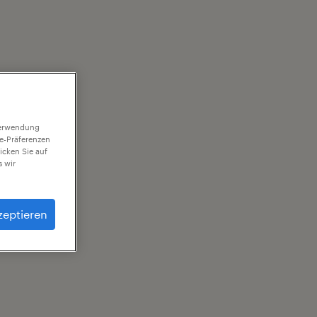
 Verwendung
ie-Präferenzen
icken Sie auf
 wir
zeptieren