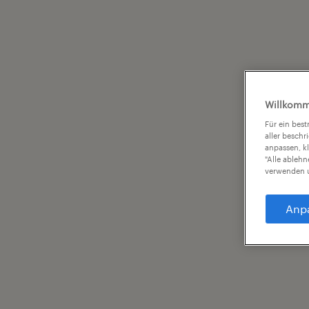
Willkomm
Für ein bes
aller beschr
anpassen, k
"Alle ableh
verwenden u
Anp