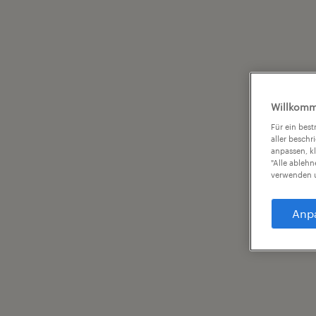
Willkomm
Für ein bes
aller beschr
anpassen, k
"Alle ableh
verwenden u
Anp