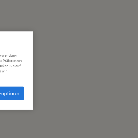
 Verwendung
ie-Präferenzen
icken Sie auf
 wir
zeptieren