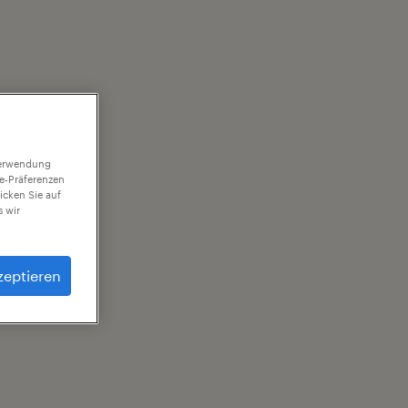
 Verwendung
ie-Präferenzen
icken Sie auf
 wir
zeptieren