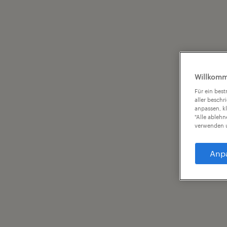
Willkomm
Für ein bes
aller beschr
anpassen, k
"Alle ableh
verwenden u
Anp