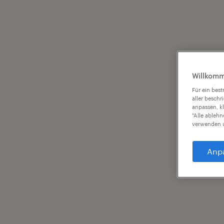
Willkomm
Für ein bes
aller beschr
anpassen, k
"Alle ableh
verwenden u
Anp