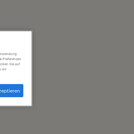
 Verwendung
ie-Präferenzen
icken Sie auf
 wir
zeptieren