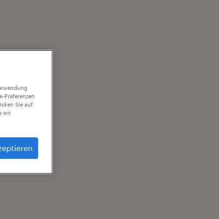
 Verwendung
ie-Präferenzen
icken Sie auf
 wir
zeptieren