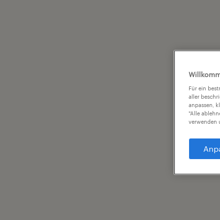
Willkomm
Für ein bes
aller beschr
anpassen, k
"Alle ableh
verwenden u
Anp