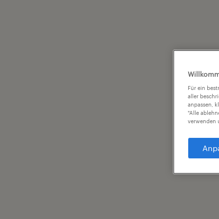
Willkomm
Für ein bes
aller beschr
anpassen, k
"Alle ableh
verwenden u
Anp