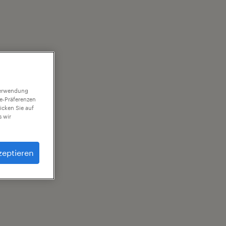
 Verwendung
ie-Präferenzen
icken Sie auf
 wir
zeptieren