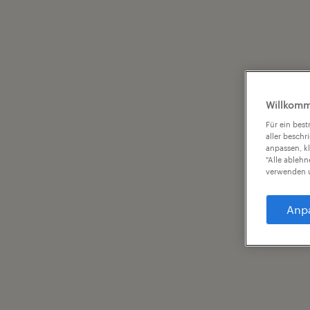
Willkomm
Für ein bes
aller beschr
anpassen, k
"Alle ableh
verwenden u
Anp