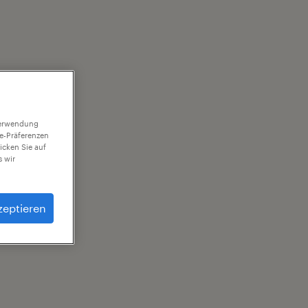
 Verwendung
ie-Präferenzen
icken Sie auf
 wir
zeptieren