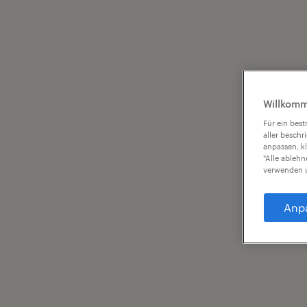
Willkomm
Für ein bes
aller beschr
anpassen, k
"Alle ableh
verwenden u
Anp