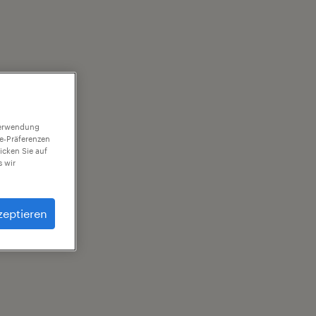
 Verwendung
ie-Präferenzen
icken Sie auf
 wir
zeptieren