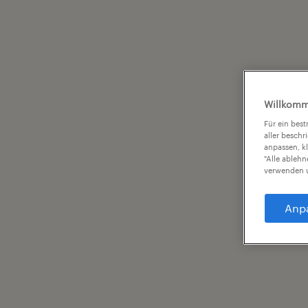
Willkomm
Für ein bes
aller beschr
anpassen, k
"Alle ableh
verwenden u
Anp