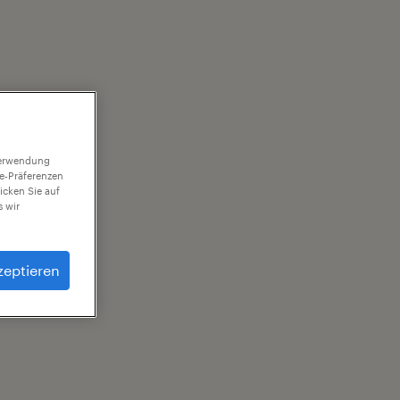
 Verwendung
ie-Präferenzen
icken Sie auf
 wir
zeptieren