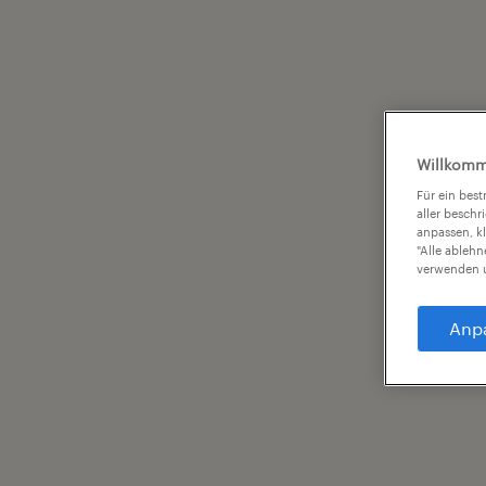
Willkomm
Für ein bes
aller beschr
anpassen, k
"Alle ableh
verwenden u
Anp