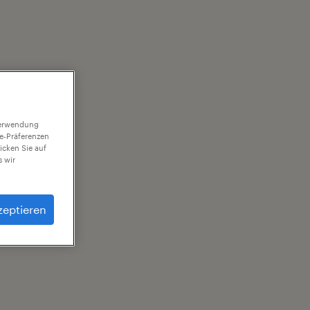
 Verwendung
ie-Präferenzen
icken Sie auf
 wir
zeptieren