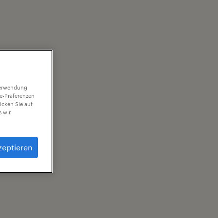
 Verwendung
ie-Präferenzen
icken Sie auf
 wir
zeptieren