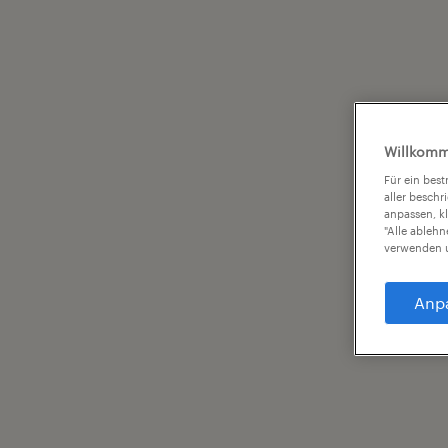
Willkomm
Für ein bes
aller beschr
anpassen, k
"Alle ableh
verwenden u
Anp