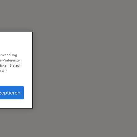
 Verwendung
ie-Präferenzen
icken Sie auf
 wir
zeptieren