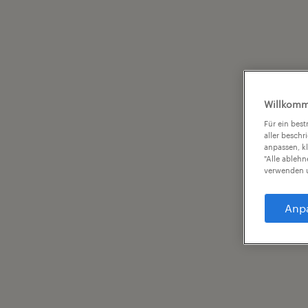
Willkomm
Für ein bes
aller beschr
anpassen, k
"Alle ableh
verwenden u
Anp