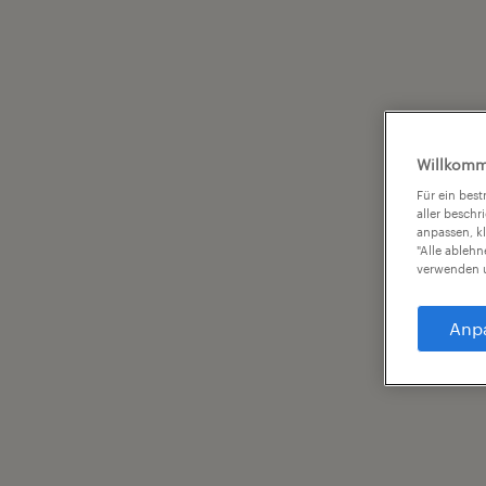
Willkomm
Für ein bes
aller beschr
anpassen, k
"Alle ableh
verwenden u
Anp