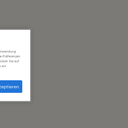
 Verwendung
ie-Präferenzen
icken Sie auf
 wir
zeptieren