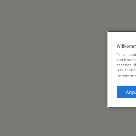
Willkomm
Für ein bes
aller beschr
anpassen, k
"Alle ableh
verwenden u
Anp