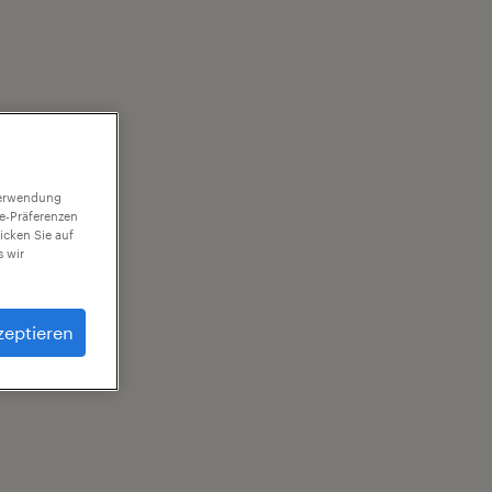
 Verwendung
ie-Präferenzen
icken Sie auf
 wir
zeptieren