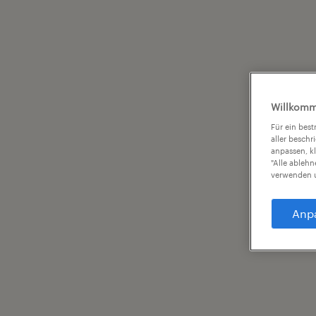
Willkomm
Für ein bes
aller beschr
anpassen, k
"Alle ableh
verwenden u
Anp