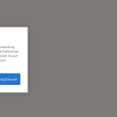
 Verwendung
ie-Präferenzen
icken Sie auf
 wir
zeptieren