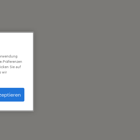
 Verwendung
ie-Präferenzen
icken Sie auf
 wir
zeptieren