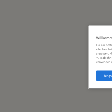
Willkomm
Für ein bes
aller beschr
anpassen, k
"Alle ableh
verwenden u
Anp