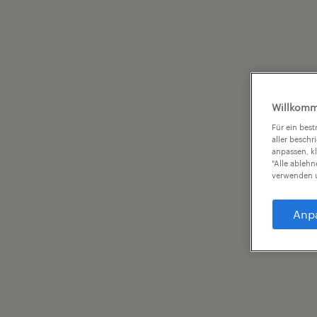
Willkomm
Für ein bes
aller beschr
anpassen, k
"Alle ableh
verwenden u
Anp