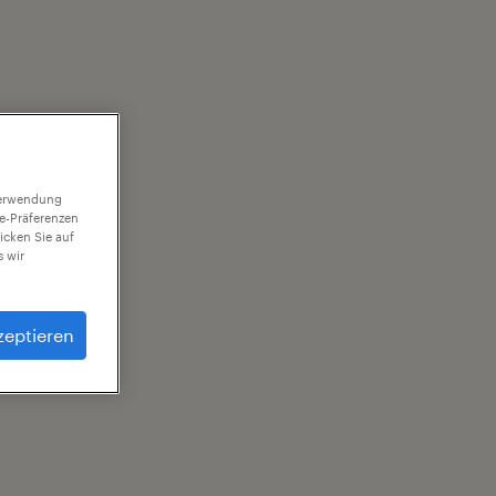
 Verwendung
ie-Präferenzen
icken Sie auf
 wir
zeptieren