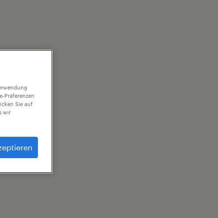
 Verwendung
ie-Präferenzen
icken Sie auf
 wir
zeptieren