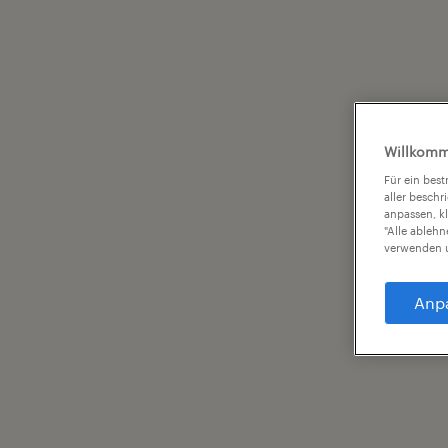
Willkomm
Für ein bes
aller beschr
anpassen, k
"Alle ableh
verwenden u
Anp