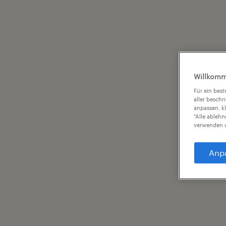
Willkomm
Für ein bes
aller beschr
anpassen, k
"Alle ableh
verwenden u
Anp