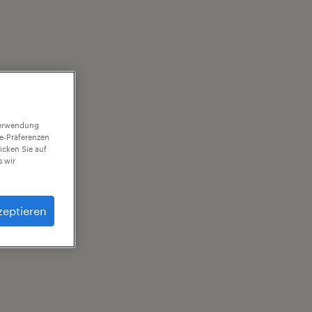
 Verwendung
ie-Präferenzen
icken Sie auf
 wir
zeptieren