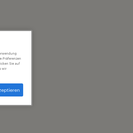
 Verwendung
ie-Präferenzen
icken Sie auf
 wir
zeptieren