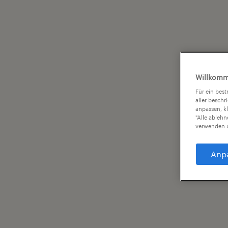
Willkomm
Für ein bes
aller beschr
anpassen, k
"Alle ableh
verwenden u
Anp