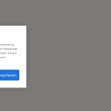
 Verwendung
ie-Präferenzen
icken Sie auf
 wir
zeptieren