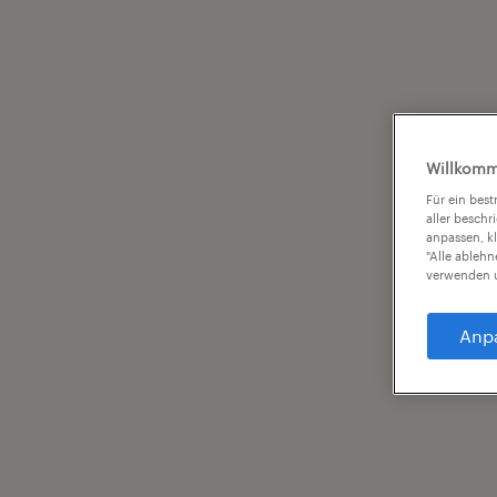
Willkomm
Für ein bes
aller beschr
anpassen, k
"Alle ableh
verwenden u
Anp