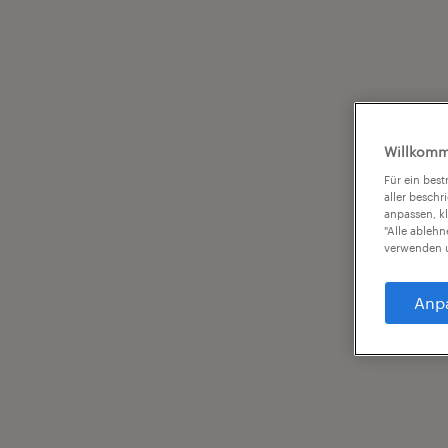
Willkomm
Für ein bes
aller beschr
anpassen, k
"Alle ableh
verwenden u
Anp