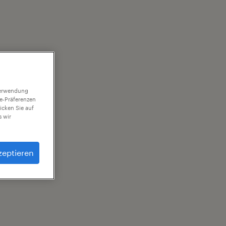
 Verwendung
ie-Präferenzen
icken Sie auf
 wir
zeptieren