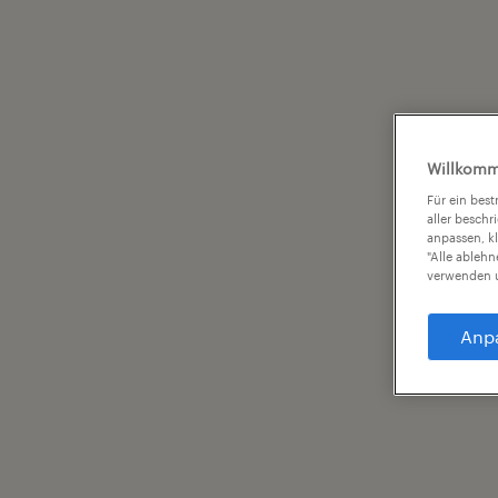
Willkomm
Für ein bes
aller beschr
anpassen, k
"Alle ableh
verwenden u
Anp