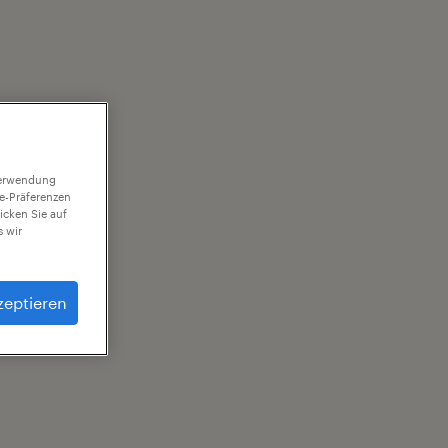
 Verwendung
ie-Präferenzen
icken Sie auf
 wir
zeptieren