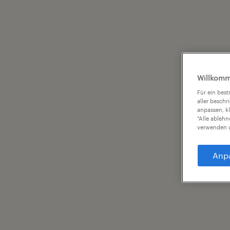
Willkomm
Für ein bes
aller beschr
anpassen, k
"Alle ableh
verwenden u
Anp