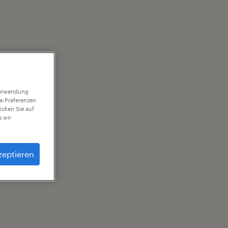
 Verwendung
ie-Präferenzen
icken Sie auf
 wir
zeptieren